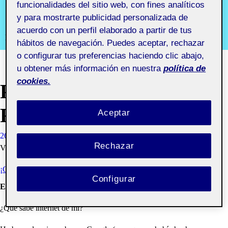
aula 4
funcionalidades del sitio web, con fines analíticos
y para mostrarte publicidad personalizada de
acuerdo con un perfil elaborado a partir de tus
Recursos y comunidades digitales aula 4
hábitos de navegación. Puedes aceptar, rechazar
o configurar tus preferencias haciendo clic abajo,
u obtener más información en nuestra
política de
cookies.
PRESENCIA EN LA
RED
Aceptar
26 NOVIEMBRE, 2020
SANDRA GARCIA DOMINGO
Rechazar
VISIBILIDAD: PÚBLICA
¡CONSTRUYAMOS EL PROYECTO!
Configurar
Egosurfing
¿Qué sabe internet de mi?