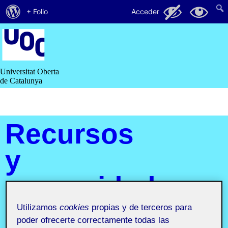
Acerca
126
25
+ Folio
Acceder
de
Saltar
al
WordPress
contenido
Universitat Oberta
de Catalunya
Recursos
y
comunidades
digitales
Utilizamos
cookies
propias y de terceros para
poder ofrecerte correctamente todas las