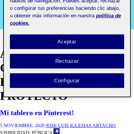
aula 4
hábitos de navegación. Puedes aceptar, rechazar
o configurar tus preferencias haciendo clic abajo,
u obtener más información en nuestra
política de
Recursos y comunidades digitales aula 4
cookies.
Aceptar
ACTIUOC 2. NOS
Rechazar
ORGANIZAMOS Y
ESTRUCTURAMOS EL
Configurar
PROYECTO
Mi tablero en Pinterest!
5 NOVIEMBRE, 2020
JOSE LUIS IGLESIAS ARTACHO
VISIBILIDAD: PÚBLICA