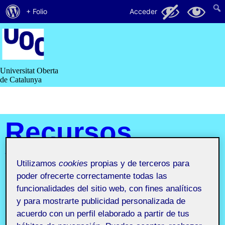
Acerca
126
25
+ Folio
Acceder
de
Saltar
al
WordPress
contenido
Universitat Oberta
de Catalunya
Recursos
y
Utilizamos
cookies
propias y de terceros para
comunidades
poder ofrecerte correctamente todas las
funcionalidades del sitio web, con fines analíticos
digitales
y para mostrarte publicidad personalizada de
acuerdo con un perfil elaborado a partir de tus