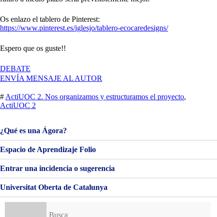
Os enlazo el tablero de Pinterest:
https://www.pinterest.es/iglesjo/tablero-ecocaredesigns/
Espero que os guste!!
EN
DEBATE
MI
ENVÍA MENSAJE AL AUTOR
TABLERO
EN
#
ActiUOC 2. Nos organizamos y estructuramos el proyecto
,
PINTEREST!
ActiUOC 2
¿Qué es una Ágora?
Espacio de Aprendizaje Folio
Entrar una incidencia o sugerencia
Universitat Oberta de Catalunya
Buscar: