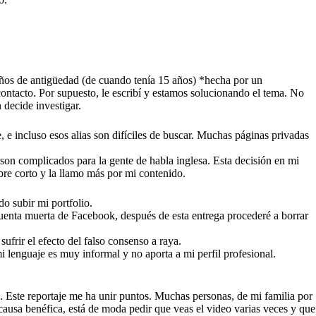
años de antigüedad (de cuando tenía 15 años) *hecha por un
contacto. Por supuesto, le escribí y estamos solucionando el tema. No
 decide investigar.
, e incluso esos alias son difíciles de buscar. Muchas páginas privadas
n complicados para la gente de habla inglesa. Esta decisión en mi
bre corto y la llamo más por mi contenido.
o subir mi portfolio.
cuenta muerta de Facebook, después de esta entrega procederé a borrar
ufrir el efecto del falso consenso a raya.
 lenguaje es muy informal y no aporta a mi perfil profesional.
 Este reportaje me ha unir puntos. Muchas personas, de mi familia por
causa benéfica, está de moda pedir que veas el video varias veces y que