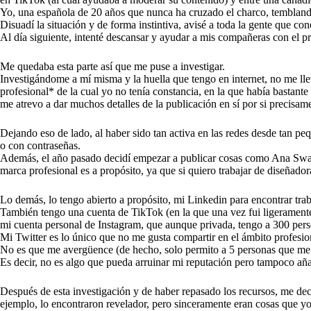
Yo, una española de 20 años que nunca ha cruzado el charco, temblan
Disuadí la situación y de forma instintiva, avisé a toda la gente que c
Al día siguiente, intenté descansar y ayudar a mis compañeras con el pr
Me quedaba esta parte así que me puse a investigar.
Investigándome a mí misma y la huella que tengo en internet, no me ll
profesional* de la cual yo no tenía constancia, en la que había bastan
me atrevo a dar muchos detalles de la publicación en sí por si precisame
Dejando eso de lado, al haber sido tan activa en las redes desde tan peq
o con contraseñas.
Además, el año pasado decidí empezar a publicar cosas como Ana Swan 
marca profesional es a propósito, ya que si quiero trabajar de diseñad
Lo demás, lo tengo abierto a propósito, mi Linkedin para encontrar tra
También tengo una cuenta de TikTok (en la que una vez fui ligeramente 
mi cuenta personal de Instagram, que aunque privada, tengo a 300 perso
Mi Twitter es lo único que no me gusta compartir en el ámbito profesion
No es que me avergüence (de hecho, solo permito a 5 personas que me si
Es decir, no es algo que pueda arruinar mi reputación pero tampoco aña
Después de esta investigación y de haber repasado los recursos, me de
ejemplo, lo encontraron revelador, pero sinceramente eran cosas que yo