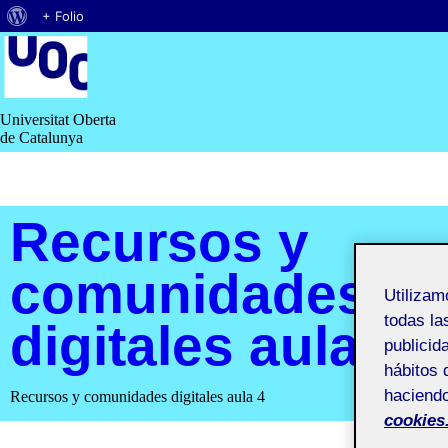
Acerca
+ Folio
Saltar
de
al
contenido
WordPress
Universitat Oberta
de Catalunya
Recursos y
comunidades
Utiliza
todas la
digitales aula 4
publicid
hábitos 
haciendo
Recursos y comunidades digitales aula 4
cookies