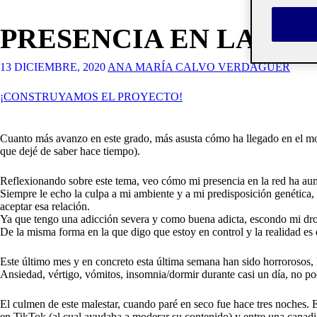
PRESENCIA EN LA RE
13 DICIEMBRE, 2020
ANA MARÍA CALVO VERDAGUER
¡CONSTRUYAMOS EL PROYECTO!
Cuanto más avanzo en este grado, más asusta cómo ha llegado en el mom
que dejé de saber hace tiempo).
Reflexionando sobre este tema, veo cómo mi presencia en la red ha aume
Siempre le echo la culpa a mi ambiente y a mi predisposición genética
aceptar esa relación.
Ya que tengo una adicción severa y como buena adicta, escondo mi drog
De la misma forma en la que digo que estoy en control y la realidad es 
Este último mes y en concreto esta última semana han sido horrorosos,
Ansiedad, vértigo, vómitos, insomnia/dormir durante casi un día, no 
El culmen de este malestar, cuando paré en seco fue hace tres noches.
en TikTok (al cual ayudaba a moderar su contenido) y entre una canadie