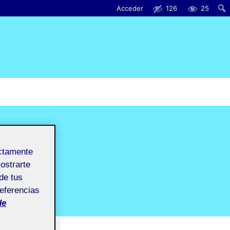
Acceder
126
25
ectamente
mostrarte
de tus
referencias
de