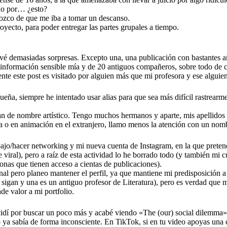
do por… ¿esto?
onozco de que me iba a tomar un descanso.
oyecto, para poder entregar las partes grupales a tiempo.
evé demasiadas sorpresas. Excepto una, una publicación con bastantes 
te información sensible mía y de 20 antiguos compañeros, sobre todo de 
nte este post es visitado por alguien más que mi profesora y ese alguien
ueña, siempre he intentado usar alias para que sea más difícil rastrearme
de nombre artístico. Tengo muchos hermanos y aparte, mis apellidos so
ora o en animación en el extranjero, llamo menos la atención con un nom
bajo/hacer networking y mi nueva cuenta de Instagram, en la que pretend
viral), pero a raíz de esta actividad lo he borrado todo (y también mi 
nas que tienen acceso a cientas de publicaciones).
al pero planeo mantener el perfil, ya que mantiene mi predisposición a s
gan y una es un antiguo profesor de Literatura), pero es verdad que mi
de valor a mi portfolio.
cidí por buscar un poco más y acabé viendo «The (our) social dilemma».
 ya sabía de forma inconsciente. En TikTok, si en tu video apoyas una 