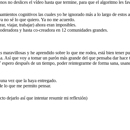
nos no deslices el vídeo hasta que termine, para que el algoritmo les f
ionamientos cognitivos las cuales yo he ignorado más a lo largo de esto
 ya no sé lo que quiero. Ya no me acuerdo.
r, viajar, trabajar) ahora eran imposibles.
moderadora y hasta co-creadora en 12 comunidades grandes.
 maravillosas y he aprendido sobre lo que me rodea, está bien tener pun
 Así que voy a tomar un parón más grande del que pensaba dar hace tres
 Y espero después de un tiempo, poder reintegrarme de forma sana, usand
 una vez que la haya entregado.
de lo que me permito pensar.
to dejarlo así que intentar resumir mi reflexión)