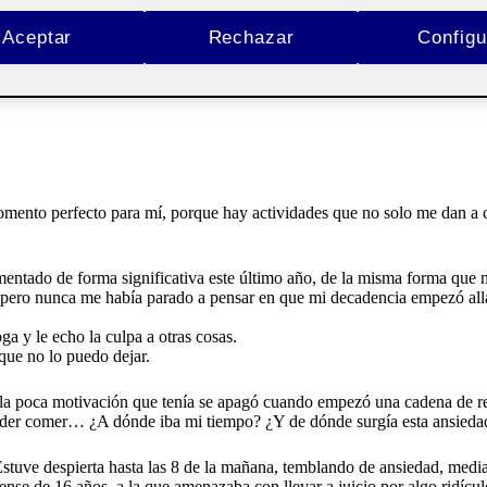
Aceptar
Rechazar
Configu
D
ento perfecto para mí, porque hay actividades que no solo me dan a co
ntado de forma significativa este último año, de la misma forma que mi
, pero nunca me había parado a pensar en que mi decadencia empezó all
a y le echo la culpa a otras cosas.
que no lo puedo dejar.
 la poca motivación que tenía se apagó cuando empezó una cadena de re
poder comer… ¿A dónde iba mi tiempo? ¿Y de dónde surgía esta ansieda
 Estuve despierta hasta las 8 de la mañana, temblando de ansiedad, med
nse de 16 años, a la que amenazaba con llevar a juicio por algo ridícul