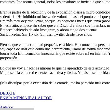
comentes. Por norma general, todos los creadores te invitan a que al me
Eran la partes de la adicción y de la exposición diaria a micro condic
sedentaria. He inhibido mi fuerza de voluntad hasta el punto en el que
Era más fácil dejarme llevar, porque las pequeñas metas que tenía (ahorra
En este año, empecé sin saber qué era Discord y ahora soy miembra, 
Empecé habiendo dejado Instagram, y ahora tengo dos cuentas.
Sin Linkedin. Sin Tiktok. Sin usar Twitter desde hace años.
Pienso, que en una cantidad pequeña, está bien. He conocido a personas
soy capaz de usar esto como una herramienta, usarlo de forma moderada.
borrar toda la información innecesaria que existe sobre mí en internet.
propensión.
Lo que no voy a hacer es ignorar lo que he aprendido de esta actividad
Mi presencia en la red es: extensa, activa y tóxica. Y más desconocida 
(Mis disculpas por la extensión de la entrada, me ha parecido más correc
EN
DEBATE
PRESENCIA
ENVÍA MENSAJE AL AUTOR
EN
LA
Navegación
Entrada
Anterior