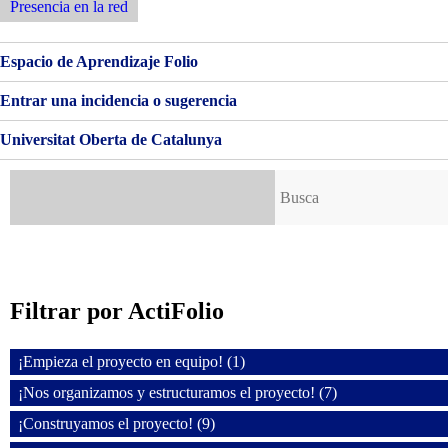
RED
Anterior
Presencia en la red
de
entradas
Espacio de Aprendizaje Folio
Entrar una incidencia o sugerencia
Universitat Oberta de Catalunya
Buscar:
Filtrar por ActiFolio
¡Empieza el proyecto en equipo! (1)
¡Nos organizamos y estructuramos el proyecto! (7)
¡Construyamos el proyecto! (9)