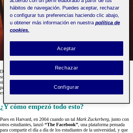
acuerdo con un perfil elaborado a partir de tus
hábitos de navegación. Puedes aceptar, rechazar
o configurar tus preferencias haciendo clic abajo,
u obtener más información en nuestra
política de
cookies.
Aceptar
Rechazar
Después de realizar un examen de
egosur
fing
, compruebo feliz que
solo aparece mi foto de perfil de
Infojobs
. Personalmente, nunca he
sido muy fan de las redes sociales, pero parece ser que si no formas
Configurar
parte de alguna plataforma te conviertes en un ser poco sociable,
extraño o un anciano centenario.
¿Y cómo empezó todo esto?
Pues en Harvard, en 2004 cuando un tal
Mark Zuckerberg
, junto con
otros estudiantes, lanzó
“The Facebook”
, una plataforma pensada
para compartir el día a día de los estudiantes de la universidad, y que