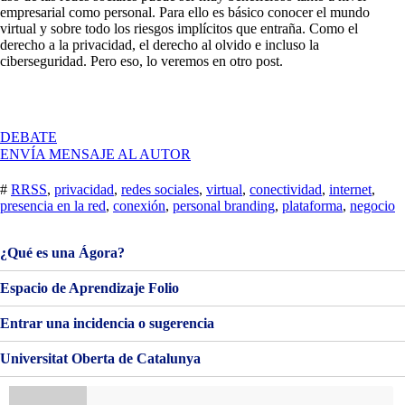
empresarial como personal. Para ello es básico conocer el mundo
virtual y sobre todo los riesgos implícitos que entraña. Como el
derecho a la privacidad, el derecho al olvido e incluso la
ciberseguridad. Pero eso, lo veremos en otro post.
EN
DEBATE
PRESENCIA
ENVÍA MENSAJE AL AUTOR
EN
LA
#
RRSS
,
privacidad
,
redes sociales
,
virtual
,
conectividad
,
internet
,
RED
presencia en la red
,
conexión
,
personal branding
,
plataforma
,
negocio
¿Qué es una Ágora?
Espacio de Aprendizaje Folio
Entrar una incidencia o sugerencia
Universitat Oberta de Catalunya
Buscar: