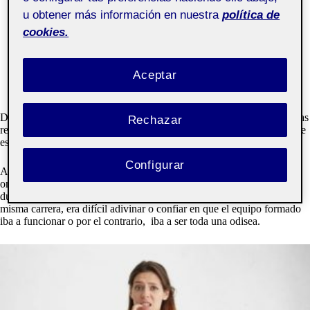
u obtener más información en nuestra
política de
cookies.
Aceptar
Después de trabajar duro durante este semestre llega el momento de las
Rechazar
reflexiones respecto a la asignatura y lo que he aprendido a lo largo de
esta experiencia.
Configurar
Al principio me infringía bastante respeto realizar una colaboración
online y asíncrona con
compañer@s
que no conocía. Aunque sin
duda compartimos gustos e inquietudes puesto que estudiamos la
misma carrera, era difícil adivinar o confiar en que el equipo formado
iba a funcionar o por el contrario, iba a ser toda una odisea.