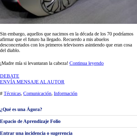
Sin embargo, aquellos que nacimos en la década de los 70 podríamos
afirmar que el futuro ha llegado. Recuerdo a mis abuelos
desconcertados con los primeros televisores asintiendo que eran cosa
del diablo.
«Primera
¡Madre mía si levantaran la cabeza!
Continua leyendo
entrega
en
EN
DEBATE
Rec»
PRIMERA
ENVÍA MENSAJE AL AUTOR
ENTREGA
EN
#
Técnicas
,
Comunicación
,
Información
REC
¿Qué es una Ágora?
Espacio de Aprendizaje Folio
Entrar una incidencia o sugerencia