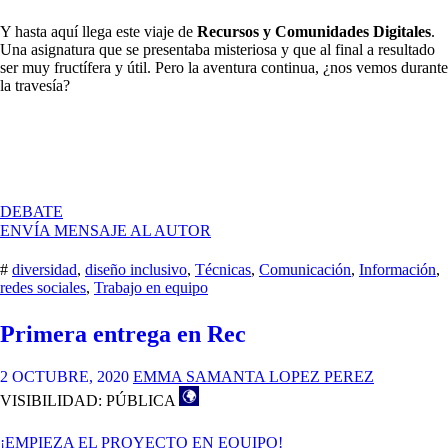
Y hasta aquí llega este viaje de
Recursos y Comunidades Digitales
.
Una asignatura que se presentaba misteriosa y que al final a resultado
ser muy fructífera y útil. Pero la aventura continua, ¿nos vemos durante
la travesía?
EN
DEBATE
VALORACIÓN
ENVÍA MENSAJE AL AUTOR
FINAL
ASIGNATURA
#
diversidad
,
diseño inclusivo
,
Técnicas
,
Comunicación
,
Información
,
redes sociales
,
Trabajo en equipo
Primera entrega en Rec
2 OCTUBRE, 2020
EMMA SAMANTA LOPEZ PEREZ
VISIBILIDAD: PÚBLICA
¡EMPIEZA EL PROYECTO EN EQUIPO!